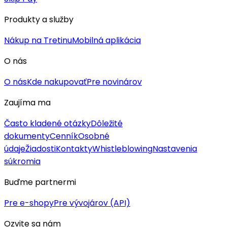
Produkty a služby
Nákup na Tretinu
Mobilná aplikácia
O nás
O nás
Kde nakupovať
Pre novinárov
Zaujíma ma
Často kladené otázky
Dôležité
dokumenty
Cenník
Osobné
údaje
Žiadosti
Kontakty
Whistleblowing
Nastavenia
súkromia
Buďme partnermi
Pre e-shopy
Pre vývojárov (API)
Ozvite sa nám