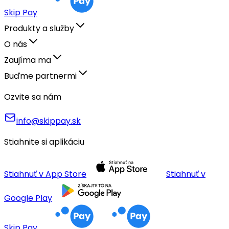
Skip Pay
Produkty a služby
O nás
Zaujíma ma
Buďme partnermi
Ozvite sa nám
info@skippay.sk
Stiahnite si aplikáciu
Stiahnuť v App Store
Stiahnuť v
Google Play
Skip Pay