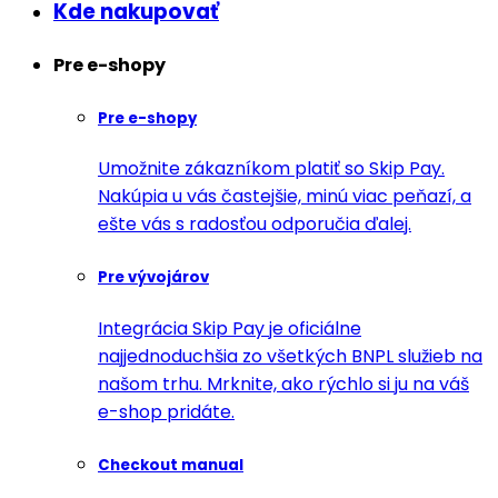
Kde nakupovať
Pre e-shopy
Pre e-shopy
Umožnite zákazníkom platiť so Skip Pay.
Nakúpia u vás častejšie, minú viac peňazí, a
ešte vás s radosťou odporučia ďalej.
Pre vývojárov
Integrácia Skip Pay je oficiálne
najjednoduchšia zo všetkých BNPL služieb na
našom trhu. Mrknite, ako rýchlo si ju na váš
e-shop pridáte.
Checkout manual