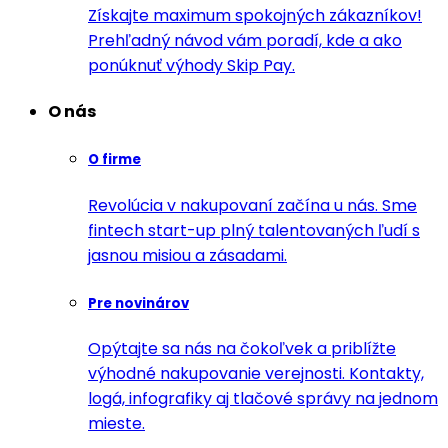
Získajte maximum spokojných zákazníkov!
Prehľadný návod vám poradí, kde a ako
ponúknuť výhody Skip Pay.
O nás
O firme
Revolúcia v nakupovaní začína u nás. Sme
fintech start-up plný talentovaných ľudí s
jasnou misiou a zásadami.
Pre novinárov
Opýtajte sa nás na čokoľvek a priblížte
výhodné nakupovanie verejnosti. Kontakty,
logá, infografiky aj tlačové správy na jednom
mieste.