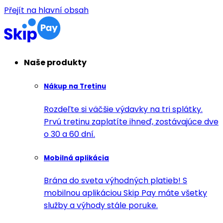
Přejít na hlavní obsah
Naše produkty
Nákup na Tretinu
Rozdeľte si väčšie výdavky na tri splátky.
Prvú tretinu zaplatíte ihneď, zostávajúce dve
o 30 a 60 dní.
Mobilná aplikácia
Brána do sveta výhodných platieb! S
mobilnou aplikáciou Skip Pay máte všetky
služby a výhody stále poruke.