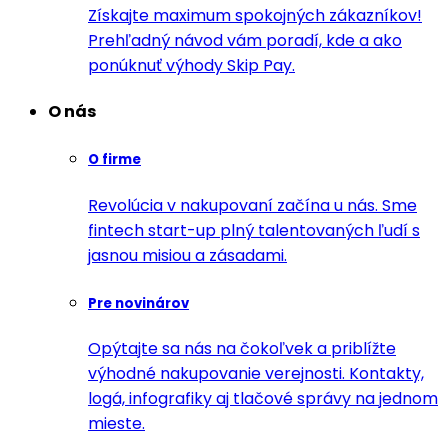
Získajte maximum spokojných zákazníkov!
Prehľadný návod vám poradí, kde a ako
ponúknuť výhody Skip Pay.
O nás
O firme
Revolúcia v nakupovaní začína u nás. Sme
fintech start-up plný talentovaných ľudí s
jasnou misiou a zásadami.
Pre novinárov
Opýtajte sa nás na čokoľvek a priblížte
výhodné nakupovanie verejnosti. Kontakty,
logá, infografiky aj tlačové správy na jednom
mieste.