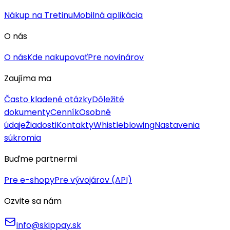
Nákup na Tretinu
Mobilná aplikácia
O nás
O nás
Kde nakupovať
Pre novinárov
Zaujíma ma
Často kladené otázky
Dôležité
dokumenty
Cenník
Osobné
údaje
Žiadosti
Kontakty
Whistleblowing
Nastavenia
súkromia
Buďme partnermi
Pre e-shopy
Pre vývojárov (API)
Ozvite sa nám
info@skippay.sk