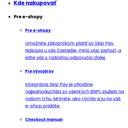
Kde nakupovať
Pre e-shopy
Pre e-shopy
Umožnite zákazníkom platiť so Skip Pay.
Nakúpia u vás častejšie, minú viac peňazí, a
ešte vás s radosťou odporučia ďalej.
Pre vývojárov
Integrácia Skip Pay je oficiálne
najjednoduchšia zo všetkých BNPL služieb na
našom trhu. Mrknite, ako rýchlo si ju na váš
e-shop pridáte.
Checkout manual