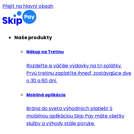
Přejít na hlavní obsah
Naše produkty
Nákup na Tretinu
Rozdeľte si väčšie výdavky na tri splátky.
Prvú tretinu zaplatíte ihneď, zostávajúce dve
o 30 a 60 dní.
Mobilná aplikácia
Brána do sveta výhodných platieb! S
mobilnou aplikáciou Skip Pay máte všetky
služby a výhody stále poruke.