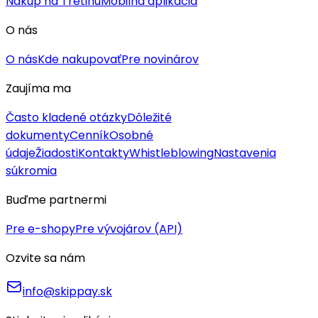
Nákup na Tretinu
Mobilná aplikácia
O nás
O nás
Kde nakupovať
Pre novinárov
Zaujíma ma
Často kladené otázky
Dôležité
dokumenty
Cenník
Osobné
údaje
Žiadosti
Kontakty
Whistleblowing
Nastavenia
súkromia
Buďme partnermi
Pre e-shopy
Pre vývojárov (API)
Ozvite sa nám
info@skippay.sk