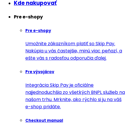
Kde nakupovať
Pre e-shopy
Pre e-shopy
Umožnite zákazníkom platiť so Skip Pay.
Nakúpia u vás častejšie, minú viac peňazí, a
ešte vás s radosťou odporučia ďalej.
Pre vývojárov
Integrácia Skip Pay je oficiálne
najjednoduchšia zo všetkých BNPL služieb na
našom trhu. Mrknite, ako rýchlo si ju na váš
e-shop pridáte.
Checkout manual