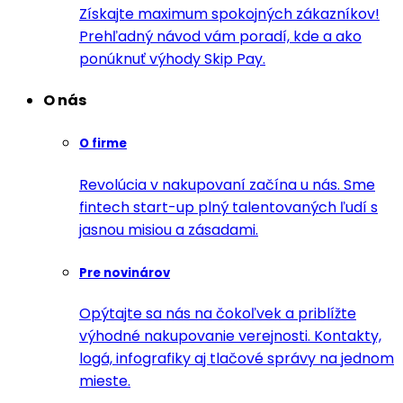
Získajte maximum spokojných zákazníkov!
Prehľadný návod vám poradí, kde a ako
ponúknuť výhody Skip Pay.
O nás
O firme
Revolúcia v nakupovaní začína u nás. Sme
fintech start-up plný talentovaných ľudí s
jasnou misiou a zásadami.
Pre novinárov
Opýtajte sa nás na čokoľvek a priblížte
výhodné nakupovanie verejnosti. Kontakty,
logá, infografiky aj tlačové správy na jednom
mieste.