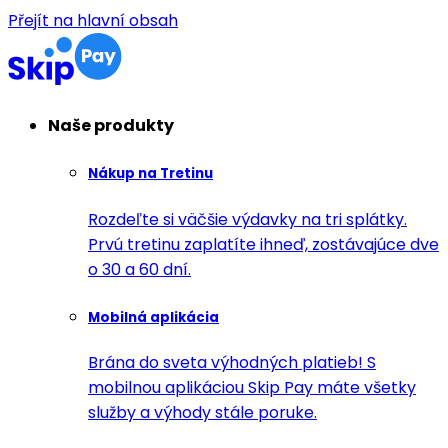
Přejít na hlavní obsah
Naše produkty
Nákup na Tretinu
Rozdeľte si väčšie výdavky na tri splátky.
Prvú tretinu zaplatíte ihneď, zostávajúce dve
o 30 a 60 dní.
Mobilná aplikácia
Brána do sveta výhodných platieb! S
mobilnou aplikáciou Skip Pay máte všetky
služby a výhody stále poruke.